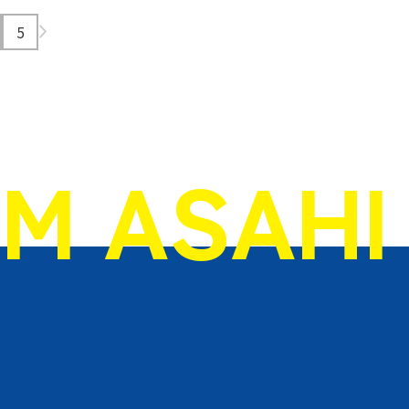
5
OM ASAHI