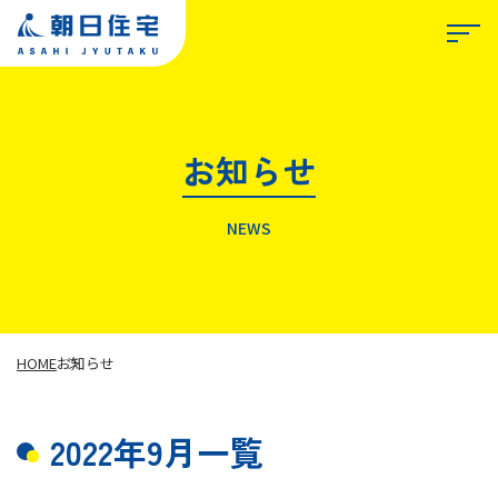
お知らせ
TOP
NEWS
朝日住宅について
私たちが選ばれる理由
HOME
お知らせ
2022年9月一覧
事業紹介