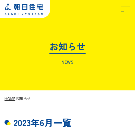
お知らせ
TOP
NEWS
朝日住宅について
私たちが選ばれる理由
HOME
お知らせ
2023年6月一覧
事業紹介